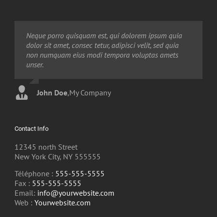
Neque porro quisquam est, qui dolorem ipsum quia
Aliquam erat volutpat. Quisque at est id ligula
dolor sit amet, consec tetur, adipisci velit, sed quia
facilisis laoreet eget pulvinar nibh. Suspendisse at
non numquam eius modi tempora voluptas amets
ultrices dui. Curabitur ac felis arcu sadips ipsums
unser.
fugiats nemis.
John Doe
Luke Beck
,
My Company
,
Theme Fusion
Contact Info
12345 north Street
New York City, NY 555555
Téléphone :
555-555-5555
Fax :
555-555-5555
Email:
info@yourwebsite.com
Web :
Yourwebsite.com