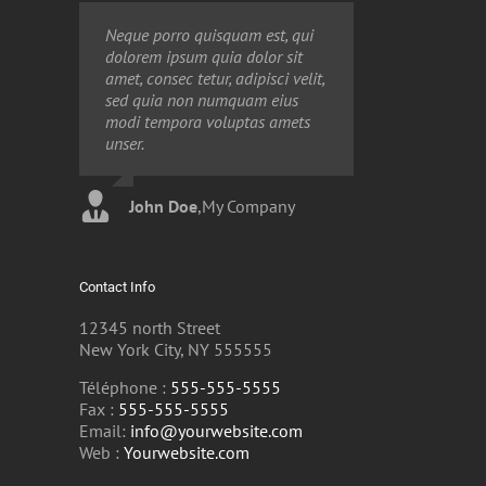
Neque porro quisquam est, qui
Aliquam erat volutpat. Quisque
dolorem ipsum quia dolor sit
at est id ligula facilisis laoreet
amet, consec tetur, adipisci velit,
eget pulvinar nibh. Suspendisse
sed quia non numquam eius
at ultrices dui. Curabitur ac felis
modi tempora voluptas amets
arcu sadips ipsums fugiats
unser.
nemis.
John Doe
Luke Beck
,
My Company
,
Theme Fusion
Contact Info
12345 north Street
New York City, NY 555555
Téléphone :
555-555-5555
Fax :
555-555-5555
Email:
info@yourwebsite.com
Web :
Yourwebsite.com