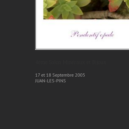
4ème Salon Minéraux et Bijoux
17 et 18 Septembre 2005
JUAN-LES-PINS