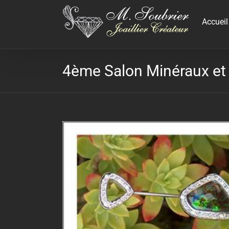
Passer
au
Accueil
contenu
4ème Salon Minéraux et 
Voir
l'image
agrandie