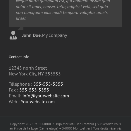
Neque porro quisquam est, qui dolorem ipsum quia
Aliquam erat volutpat. Quisque at est id ligula
dolor sit amet, consec tetur, adipisci velit, sed quia
facilisis laoreet eget pulvinar nibh. Suspendisse at
non numquam eius modi tempora voluptas amets
ultrices dui. Curabitur ac felis arcu sadips ipsums
unser.
fugiats nemis.
John Doe
Luke Beck
,
My Company
,
Theme Fusion
Contact Info
12345 north Street
New York City, NY 555555
Téléphone :
555-555-5555
Fax :
555-555-5555
Email:
info@yourwebsite.com
Web :
Yourwebsite.com
Copyright 2025 M. SOUBRIER - Bijoutier Joaillier Créateur | Sur Rendez-vous
au 9, rue de la Loge [2ème étage] – 34000 Montpellier | Tous droits réservés